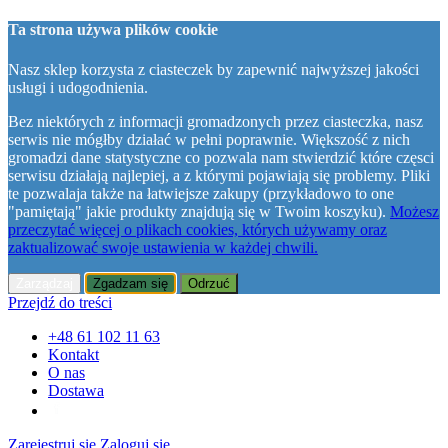
Ta strona używa plików cookie
Nasz sklep korzysta z ciasteczek by zapewnić najwyższej jakości
usługi i udogodnienia.
Bez niektórych z informacji gromadzonych przez ciasteczka, nasz
serwis nie mógłby działać w pełni poprawnie. Większość z nich
gromadzi dane statystyczne co pozwala nam stwierdzić które częsci
serwisu działają najlepiej, a z którymi pojawiają się problemy. Pliki
te pozwalaja także na łatwiejsze zakupy (przykładowo to one
"pamiętają" jakie produkty znajdują się w Twoim koszyku).
Możesz
przeczytać więcej o plikach cookies, których używamy oraz
zaktualizować swoje ustawienia w każdej chwili.
Zarządzaj
Zgadzam się
Odrzuć
Przejdź do treści
+48 61 102 11 63
Kontakt
O nas
Dostawa
Zarejestruj się
Zaloguj się