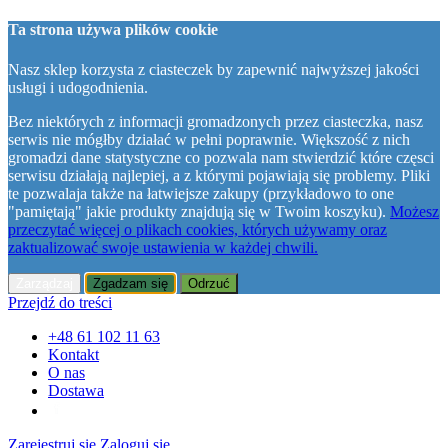
Ta strona używa plików cookie
Nasz sklep korzysta z ciasteczek by zapewnić najwyższej jakości
usługi i udogodnienia.
Bez niektórych z informacji gromadzonych przez ciasteczka, nasz
serwis nie mógłby działać w pełni poprawnie. Większość z nich
gromadzi dane statystyczne co pozwala nam stwierdzić które częsci
serwisu działają najlepiej, a z którymi pojawiają się problemy. Pliki
te pozwalaja także na łatwiejsze zakupy (przykładowo to one
"pamiętają" jakie produkty znajdują się w Twoim koszyku).
Możesz
przeczytać więcej o plikach cookies, których używamy oraz
zaktualizować swoje ustawienia w każdej chwili.
Zarządzaj
Zgadzam się
Odrzuć
Przejdź do treści
+48 61 102 11 63
Kontakt
O nas
Dostawa
Zarejestruj się
Zaloguj się