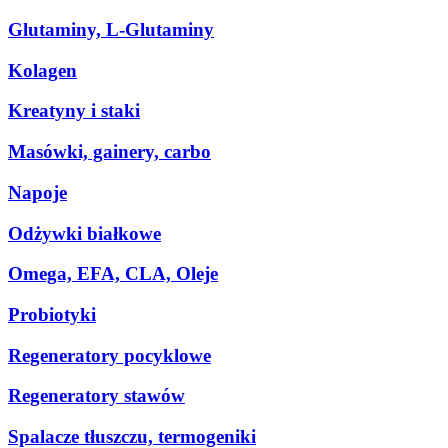
Glutaminy, L-Glutaminy
Kolagen
Kreatyny i staki
Masówki, gainery, carbo
Napoje
Odżywki białkowe
Omega, EFA, CLA, Oleje
Probiotyki
Regeneratory pocyklowe
Regeneratory stawów
Spalacze tłuszczu, termogeniki