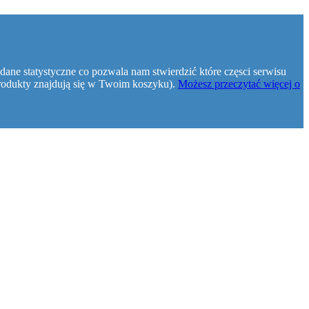
dane statystyczne co pozwala nam stwierdzić które częsci serwisu
e produkty znajdują się w Twoim koszyku).
Możesz przeczytać więcej o