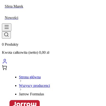
Sfera Marek
Nowości
0
Produkty
Kwota całkowita (netto)
0,00 zł
Strona główna
Wszyscy producenci
Jarrow Formulas