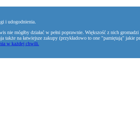
gi i udogodnienia.
wis nie mógłby działać w pełni poprawnie. Większość z nich gromadzi 
walaja także na łatwiejsze zakupy (przykładowo to one "pamiętają" jaki
ia w każdej chwili.