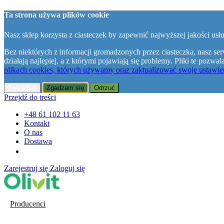
Ta strona używa plików cookie
Nasz sklep korzysta z ciasteczek by zapewnić najwyższej jakości usłu
Bez niektórych z informacji gromadzonych przez ciasteczka, nasz ser
działają najlepiej, a z którymi pojawiają się problemy. Pliki te poz
plikach cookies, których używamy oraz zaktualizować swoje ustawien
Zarządzaj
Zgadzam się
Odrzuć
Przejdź do treści
+48 61 102 11 63
Kontakt
O nas
Dostawa
Zarejestruj się
Zaloguj się
Producenci