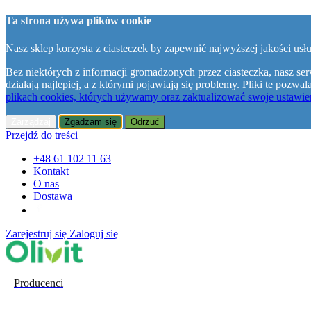
Ta strona używa plików cookie
Nasz sklep korzysta z ciasteczek by zapewnić najwyższej jakości usłu
Bez niektórych z informacji gromadzonych przez ciasteczka, nasz ser
działają najlepiej, a z którymi pojawiają się problemy. Pliki te poz
plikach cookies, których używamy oraz zaktualizować swoje ustawien
Zarządzaj
Zgadzam się
Odrzuć
Przejdź do treści
+48 61 102 11 63
Kontakt
O nas
Dostawa
Zarejestruj się
Zaloguj się
Producenci