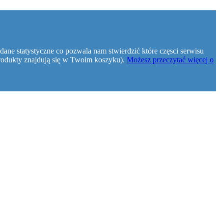
dane statystyczne co pozwala nam stwierdzić które częsci serwisu
e produkty znajdują się w Twoim koszyku).
Możesz przeczytać więcej o