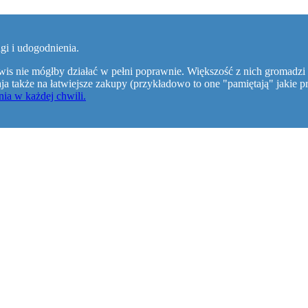
gi i udogodnienia.
wis nie mógłby działać w pełni poprawnie. Większość z nich gromadzi 
walaja także na łatwiejsze zakupy (przykładowo to one "pamiętają" jaki
ia w każdej chwili.