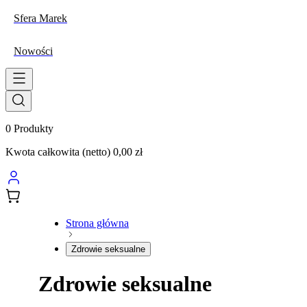
Sfera Marek
Nowości
0
Produkty
Kwota całkowita (netto)
0,00 zł
Strona główna
Zdrowie seksualne
Zdrowie seksualne