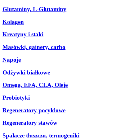
Glutaminy, L-Glutaminy
Kolagen
Kreatyny i staki
Masówki, gainery, carbo
Napoje
Odżywki białkowe
Omega, EFA, CLA, Oleje
Probiotyki
Regeneratory pocyklowe
Regeneratory stawów
Spalacze tłuszczu, termogeniki