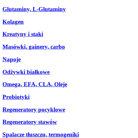
Glutaminy, L-Glutaminy
Kolagen
Kreatyny i staki
Masówki, gainery, carbo
Napoje
Odżywki białkowe
Omega, EFA, CLA, Oleje
Probiotyki
Regeneratory pocyklowe
Regeneratory stawów
Spalacze tłuszczu, termogeniki