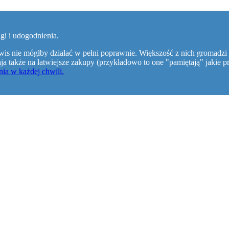
gi i udogodnienia.
wis nie mógłby działać w pełni poprawnie. Większość z nich gromadzi 
walaja także na łatwiejsze zakupy (przykładowo to one "pamiętają" jaki
ia w każdej chwili.