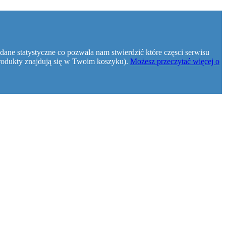
dane statystyczne co pozwala nam stwierdzić które częsci serwisu
e produkty znajdują się w Twoim koszyku).
Możesz przeczytać więcej o