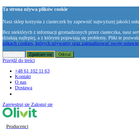
Ta strona używa plików cookie
Nasz sklep korzysta z ciasteczek by zapewnić najwyższej jakości usłu
Bez niektórych z informacji gromadzonych przez ciasteczka, nasz ser
działają najlepiej, a z którymi pojawiają się problemy. Pliki te poz
plikach cookies, których używamy oraz zaktualizować swoje ustawien
Zarządzaj
Zgadzam się
Odrzuć
Przejdź do treści
+48 61 102 11 63
Kontakt
O nas
Dostawa
Zarejestruj się
Zaloguj się
Producenci