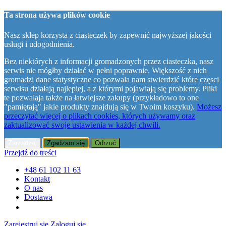
Ta strona używa plików cookie
Nasz sklep korzysta z ciasteczek by zapewnić najwyższej jakości
usługi i udogodnienia.
Bez niektórych z informacji gromadzonych przez ciasteczka, nasz
serwis nie mógłby działać w pełni poprawnie. Większość z nich
gromadzi dane statystyczne co pozwala nam stwierdzić które częsci
serwisu działają najlepiej, a z którymi pojawiają się problemy. Pliki
te pozwalaja także na łatwiejsze zakupy (przykładowo to one
"pamiętają" jakie produkty znajdują się w Twoim koszyku).
Możesz
przeczytać więcej o plikach cookies, których używamy oraz
zaktualizować swoje ustawienia w każdej chwili.
Zarządzaj
Zgadzam się
Odrzuć
Przejdź do treści
+48 61 102 11 63
Kontakt
O nas
Dostawa
Zarejestruj się
Zaloguj się