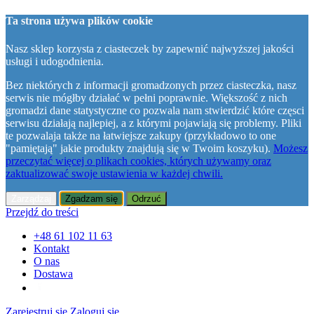
Ta strona używa plików cookie
Nasz sklep korzysta z ciasteczek by zapewnić najwyższej jakości
usługi i udogodnienia.
Bez niektórych z informacji gromadzonych przez ciasteczka, nasz
serwis nie mógłby działać w pełni poprawnie. Większość z nich
gromadzi dane statystyczne co pozwala nam stwierdzić które częsci
serwisu działają najlepiej, a z którymi pojawiają się problemy. Pliki
te pozwalaja także na łatwiejsze zakupy (przykładowo to one
"pamiętają" jakie produkty znajdują się w Twoim koszyku).
Możesz
przeczytać więcej o plikach cookies, których używamy oraz
zaktualizować swoje ustawienia w każdej chwili.
Zarządzaj
Zgadzam się
Odrzuć
Przejdź do treści
+48 61 102 11 63
Kontakt
O nas
Dostawa
Zarejestruj się
Zaloguj się