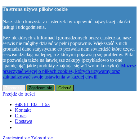
Ta strona używa plików cookie
Nasz sklep korzysta z ciasteczek by zapewnić najwyższej jakości
usługi i udogodnienia.
Bez niektórych z informacji gromadzonych przez ciasteczka, nasz
serwis nie mógłby działać w pełni poprawnie. Większość z nich
gromadzi dane statystyczne co pozwala nam stwierdzić które częsci
serwisu działają najlepiej, a z którymi pojawiają się problemy. Pliki
te pozwalaja także na łatwiejsze zakupy (przykładowo to one
"pamiętają" jakie produkty znajdują się w Twoim koszyku).
Możesz
przeczytać więcej o plikach cookies, których używamy oraz
zaktualizować swoje ustawienia w każdej chwili.
Zarządzaj
Zgadzam się
Odrzuć
Przejdź do treści
+48 61 102 11 63
Kontakt
O nas
Dostawa
Zarejestruj się
Zaloguj się