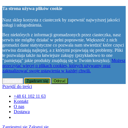
Ta strona używa plików cookie
Nasz sklep korzysta z ciasteczek by zapewnić najwyższej jakości
usługi i udogodnienia.
Bez niektórych z informacji gromadzonych przez ciasteczka, nasz
serwis nie mógłby działać w pełni poprawnie. Większość z nich
gromadzi dane statystyczne co pozwala nam stwierdzić które częsci
serwisu działają najlepiej, a z którymi pojawiają się problemy. Pliki
te pozwalaja także na łatwiejsze zakupy (przykładowo to one
"pamiętają" jakie produkty znajdują się w Twoim koszyku).
Możesz
przeczytać więcej o plikach cookies, których używamy oraz
zaktualizować swoje ustawienia w każdej chwili.
Zarządzaj
Zgadzam się
Odrzuć
Przejdź do treści
+48 61 102 11 63
Kontakt
O nas
Dostawa
Zarejestruj się
Zaloguj się