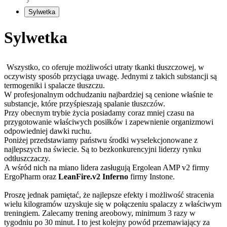
Sylwetka
Sylwetka
Wszystko, co oferuje możliwości utraty tkanki tłuszczowej, w
oczywisty sposób przyciąga uwagę. Jednymi z takich substancji są
termogeniki i spalacze tłuszczu.
W profesjonalnym odchudzaniu najbardziej są cenione właśnie te
substancje, które przyśpieszają spalanie tłuszczów.
Przy obecnym trybie życia posiadamy coraz mniej czasu na
przygotowanie właściwych posiłków i zapewnienie organizmowi
odpowiedniej dawki ruchu.
Poniżej przedstawiamy państwu środki wyselekcjonowane z
najlepszych na świecie. Są to bezkonkurencyjni liderzy rynku
odtłuszczaczy.
A wśród nich na miano lidera zasługują Ergolean AMP v2 firmy
ErgoPharm oraz
LeanFire.v2 Inferno
firmy Instone.
Proszę jednak pamiętać, że najlepsze efekty i możliwość stracenia
wielu kilogramów uzyskuje się w połączeniu spalaczy z właściwym
treningiem. Zalecamy trening areobowy, minimum 3 razy w
tygodniu po 30 minut. I to jest kolejny powód przemawiający za