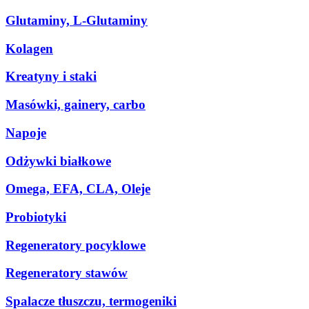
Glutaminy, L-Glutaminy
Kolagen
Kreatyny i staki
Masówki, gainery, carbo
Napoje
Odżywki białkowe
Omega, EFA, CLA, Oleje
Probiotyki
Regeneratory pocyklowe
Regeneratory stawów
Spalacze tłuszczu, termogeniki