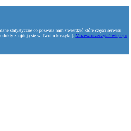
dane statystyczne co pozwala nam stwierdzić które częsci serwisu
e produkty znajdują się w Twoim koszyku).
Możesz przeczytać więcej o