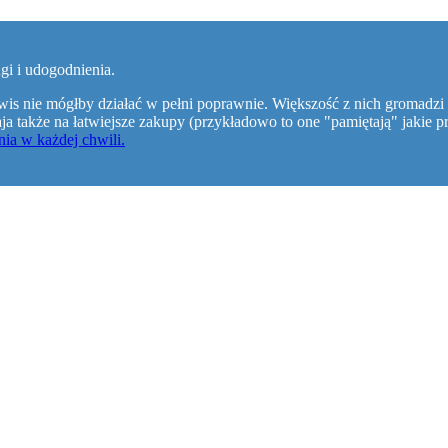
gi i udogodnienia.
wis nie mógłby działać w pełni poprawnie. Większość z nich gromadzi 
walaja także na łatwiejsze zakupy (przykładowo to one "pamiętają" jaki
ia w każdej chwili.