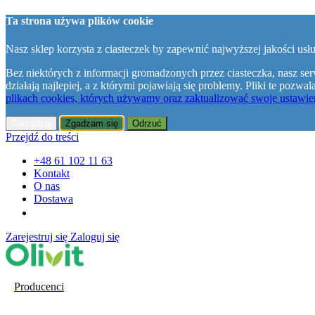
Ta strona używa plików cookie
Nasz sklep korzysta z ciasteczek by zapewnić najwyższej jakości usłu
Bez niektórych z informacji gromadzonych przez ciasteczka, nasz ser
działają najlepiej, a z którymi pojawiają się problemy. Pliki te poz
plikach cookies, których używamy oraz zaktualizować swoje ustawien
Zarządzaj
Zgadzam się
Odrzuć
Przejdź do treści
+48 61 102 11 63
Kontakt
O nas
Dostawa
Zarejestruj się
Zaloguj się
Producenci