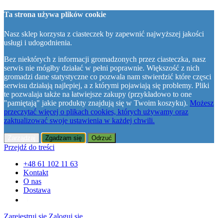
Ta strona używa plików cookie
Nasz sklep korzysta z ciasteczek by zapewnić najwyższej jakości
usługi i udogodnienia.
Bez niektórych z informacji gromadzonych przez ciasteczka, nasz
serwis nie mógłby działać w pełni poprawnie. Większość z nich
gromadzi dane statystyczne co pozwala nam stwierdzić które częsci
serwisu działają najlepiej, a z którymi pojawiają się problemy. Pliki
te pozwalaja także na łatwiejsze zakupy (przykładowo to one
"pamiętają" jakie produkty znajdują się w Twoim koszyku).
Możesz
przeczytać więcej o plikach cookies, których używamy oraz
zaktualizować swoje ustawienia w każdej chwili.
Zarządzaj
Zgadzam się
Odrzuć
Przejdź do treści
+48 61 102 11 63
Kontakt
O nas
Dostawa
Zarejestruj się
Zaloguj się