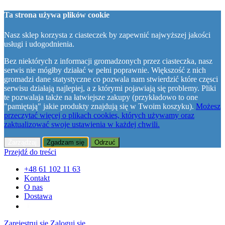
Ta strona używa plików cookie
Nasz sklep korzysta z ciasteczek by zapewnić najwyższej jakości
usługi i udogodnienia.
Bez niektórych z informacji gromadzonych przez ciasteczka, nasz
serwis nie mógłby działać w pełni poprawnie. Większość z nich
gromadzi dane statystyczne co pozwala nam stwierdzić które częsci
serwisu działają najlepiej, a z którymi pojawiają się problemy. Pliki
te pozwalaja także na łatwiejsze zakupy (przykładowo to one
"pamiętają" jakie produkty znajdują się w Twoim koszyku).
Możesz
przeczytać więcej o plikach cookies, których używamy oraz
zaktualizować swoje ustawienia w każdej chwili.
Zarządzaj
Zgadzam się
Odrzuć
Przejdź do treści
+48 61 102 11 63
Kontakt
O nas
Dostawa
Zarejestruj się
Zaloguj się