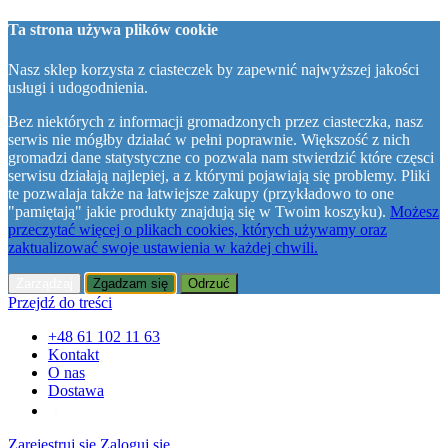
Ta strona używa plików cookie
Nasz sklep korzysta z ciasteczek by zapewnić najwyższej jakości
usługi i udogodnienia.
Bez niektórych z informacji gromadzonych przez ciasteczka, nasz
serwis nie mógłby działać w pełni poprawnie. Większość z nich
gromadzi dane statystyczne co pozwala nam stwierdzić które częsci
serwisu działają najlepiej, a z którymi pojawiają się problemy. Pliki
te pozwalaja także na łatwiejsze zakupy (przykładowo to one
"pamiętają" jakie produkty znajdują się w Twoim koszyku).
Możesz
przeczytać więcej o plikach cookies, których używamy oraz
zaktualizować swoje ustawienia w każdej chwili.
Zarządzaj
Zgadzam się
Odrzuć
Przejdź do treści
+48 61 102 11 63
Kontakt
O nas
Dostawa
Zarejestruj się
Zaloguj się