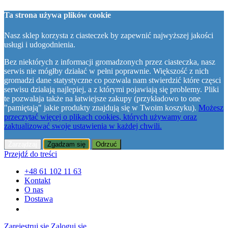
Ta strona używa plików cookie
Nasz sklep korzysta z ciasteczek by zapewnić najwyższej jakości
usługi i udogodnienia.
Bez niektórych z informacji gromadzonych przez ciasteczka, nasz
serwis nie mógłby działać w pełni poprawnie. Większość z nich
gromadzi dane statystyczne co pozwala nam stwierdzić które częsci
serwisu działają najlepiej, a z którymi pojawiają się problemy. Pliki
te pozwalaja także na łatwiejsze zakupy (przykładowo to one
"pamiętają" jakie produkty znajdują się w Twoim koszyku).
Możesz
przeczytać więcej o plikach cookies, których używamy oraz
zaktualizować swoje ustawienia w każdej chwili.
Zarządzaj
Zgadzam się
Odrzuć
Przejdź do treści
+48 61 102 11 63
Kontakt
O nas
Dostawa
Zarejestruj się
Zaloguj się