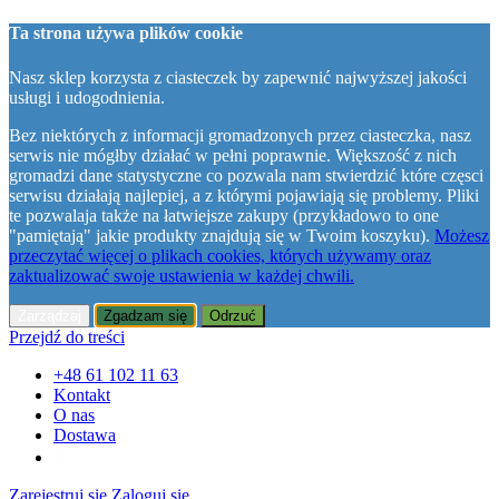
Ta strona używa plików cookie
Nasz sklep korzysta z ciasteczek by zapewnić najwyższej jakości
usługi i udogodnienia.
Bez niektórych z informacji gromadzonych przez ciasteczka, nasz
serwis nie mógłby działać w pełni poprawnie. Większość z nich
gromadzi dane statystyczne co pozwala nam stwierdzić które częsci
serwisu działają najlepiej, a z którymi pojawiają się problemy. Pliki
te pozwalaja także na łatwiejsze zakupy (przykładowo to one
"pamiętają" jakie produkty znajdują się w Twoim koszyku).
Możesz
przeczytać więcej o plikach cookies, których używamy oraz
zaktualizować swoje ustawienia w każdej chwili.
Zarządzaj
Zgadzam się
Odrzuć
Przejdź do treści
+48 61 102 11 63
Kontakt
O nas
Dostawa
Zarejestruj się
Zaloguj się