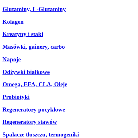
Glutaminy, L-Glutaminy
Kolagen
Kreatyny i staki
Masówki, gainery, carbo
Napoje
Odżywki białkowe
Omega, EFA, CLA, Oleje
Probiotyki
Regeneratory pocyklowe
Regeneratory stawów
Spalacze tłuszczu, termogeniki