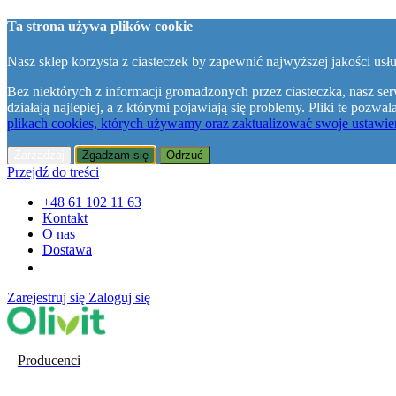
Ta strona używa plików cookie
Nasz sklep korzysta z ciasteczek by zapewnić najwyższej jakości usłu
Bez niektórych z informacji gromadzonych przez ciasteczka, nasz ser
działają najlepiej, a z którymi pojawiają się problemy. Pliki te poz
plikach cookies, których używamy oraz zaktualizować swoje ustawien
Zarządzaj
Zgadzam się
Odrzuć
Przejdź do treści
+48 61 102 11 63
Kontakt
O nas
Dostawa
Zarejestruj się
Zaloguj się
Producenci