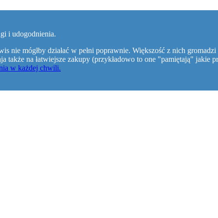
gi i udogodnienia.
wis nie mógłby działać w pełni poprawnie. Większość z nich gromadzi 
walaja także na łatwiejsze zakupy (przykładowo to one "pamiętają" jaki
ia w każdej chwili.