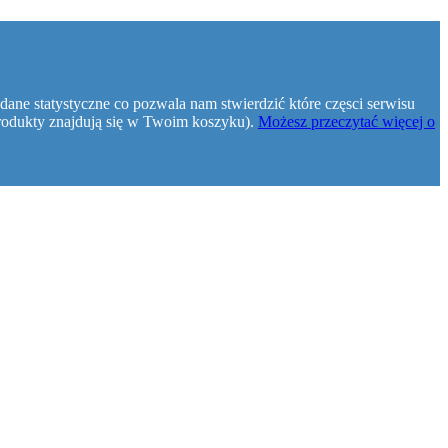
dane statystyczne co pozwala nam stwierdzić które częsci serwisu
e produkty znajdują się w Twoim koszyku).
Możesz przeczytać więcej o