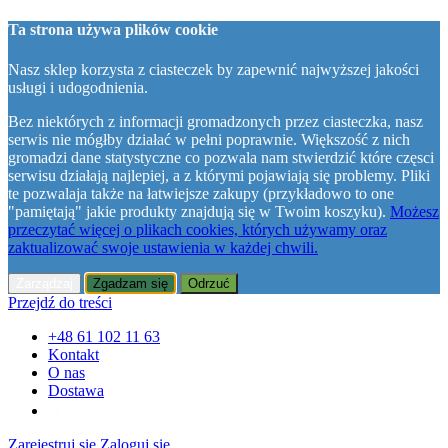
Ta strona używa plików cookie
Nasz sklep korzysta z ciasteczek by zapewnić najwyższej jakości
usługi i udogodnienia.
Bez niektórych z informacji gromadzonych przez ciasteczka, nasz
serwis nie mógłby działać w pełni poprawnie. Większość z nich
gromadzi dane statystyczne co pozwala nam stwierdzić które częsci
serwisu działają najlepiej, a z którymi pojawiają się problemy. Pliki
te pozwalaja także na łatwiejsze zakupy (przykładowo to one
"pamiętają" jakie produkty znajdują się w Twoim koszyku).
Możesz
przeczytać więcej o plikach cookies, których używamy oraz
zaktualizować swoje ustawienia w każdej chwili.
Zarządzaj
Zgadzam się
Odrzuć
Przejdź do treści
+48 61 102 11 63
Kontakt
O nas
Dostawa
Zarejestruj się
Zaloguj się