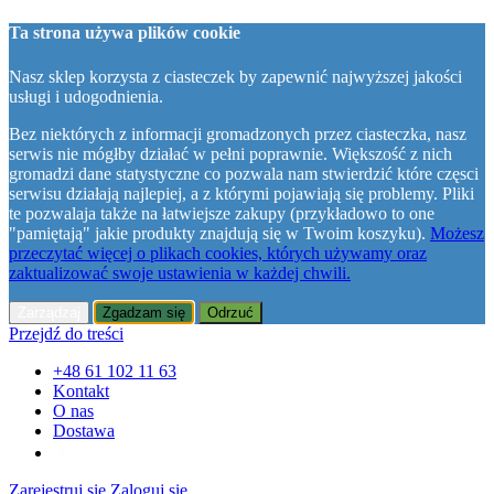
Ta strona używa plików cookie
Nasz sklep korzysta z ciasteczek by zapewnić najwyższej jakości
usługi i udogodnienia.
Bez niektórych z informacji gromadzonych przez ciasteczka, nasz
serwis nie mógłby działać w pełni poprawnie. Większość z nich
gromadzi dane statystyczne co pozwala nam stwierdzić które częsci
serwisu działają najlepiej, a z którymi pojawiają się problemy. Pliki
te pozwalaja także na łatwiejsze zakupy (przykładowo to one
"pamiętają" jakie produkty znajdują się w Twoim koszyku).
Możesz
przeczytać więcej o plikach cookies, których używamy oraz
zaktualizować swoje ustawienia w każdej chwili.
Zarządzaj
Zgadzam się
Odrzuć
Przejdź do treści
+48 61 102 11 63
Kontakt
O nas
Dostawa
Zarejestruj się
Zaloguj się