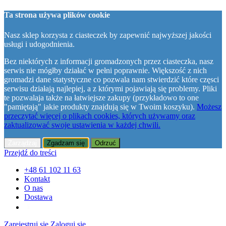
Ta strona używa plików cookie
Nasz sklep korzysta z ciasteczek by zapewnić najwyższej jakości
usługi i udogodnienia.
Bez niektórych z informacji gromadzonych przez ciasteczka, nasz
serwis nie mógłby działać w pełni poprawnie. Większość z nich
gromadzi dane statystyczne co pozwala nam stwierdzić które częsci
serwisu działają najlepiej, a z którymi pojawiają się problemy. Pliki
te pozwalaja także na łatwiejsze zakupy (przykładowo to one
"pamiętają" jakie produkty znajdują się w Twoim koszyku).
Możesz
przeczytać więcej o plikach cookies, których używamy oraz
zaktualizować swoje ustawienia w każdej chwili.
Zarządzaj
Zgadzam się
Odrzuć
Przejdź do treści
+48 61 102 11 63
Kontakt
O nas
Dostawa
Zarejestruj się
Zaloguj się