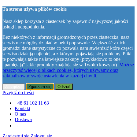
Ta strona używa plików cookie
Nasz sklep korzysta z ciasteczek by zapewnić najwyższej jakości
usługi i udogodnienia.
Bez niektórych z informacji gromadzonych przez ciasteczka, nasz
serwis nie mógłby działać w pełni poprawnie. Większość z nich
gromadzi dane statystyczne co pozwala nam stwierdzić które częsci
serwisu działają najlepiej, a z którymi pojawiają się problemy. Pliki
te pozwalaja także na łatwiejsze zakupy (przykładowo to one
"pamiętają" jakie produkty znajdują się w Twoim koszyku).
Możesz
przeczytać więcej o plikach cookies, których używamy oraz
zaktualizować swoje ustawienia w każdej chwili.
Zarządzaj
Zgadzam się
Odrzuć
Przejdź do treści
+48 61 102 11 63
Kontakt
O nas
Dostawa
Zarejestruj się
Zaloguj się