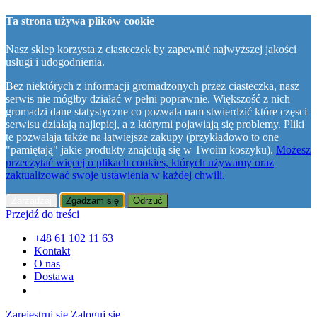
Ta strona używa plików cookie
Nasz sklep korzysta z ciasteczek by zapewnić najwyższej jakości
usługi i udogodnienia.
Bez niektórych z informacji gromadzonych przez ciasteczka, nasz
serwis nie mógłby działać w pełni poprawnie. Większość z nich
gromadzi dane statystyczne co pozwala nam stwierdzić które częsci
serwisu działają najlepiej, a z którymi pojawiają się problemy. Pliki
te pozwalaja także na łatwiejsze zakupy (przykładowo to one
"pamiętają" jakie produkty znajdują się w Twoim koszyku).
Możesz
przeczytać więcej o plikach cookies, których używamy oraz
zaktualizować swoje ustawienia w każdej chwili.
Zarządzaj
Zgadzam się
Odrzuć
Przejdź do treści
+48 61 102 11 63
Kontakt
O nas
Dostawa
Zarejestruj się
Zaloguj się