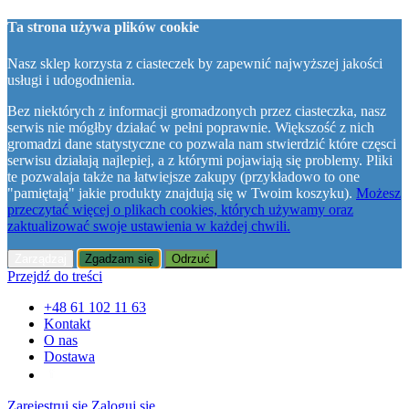
Ta strona używa plików cookie
Nasz sklep korzysta z ciasteczek by zapewnić najwyższej jakości
usługi i udogodnienia.
Bez niektórych z informacji gromadzonych przez ciasteczka, nasz
serwis nie mógłby działać w pełni poprawnie. Większość z nich
gromadzi dane statystyczne co pozwala nam stwierdzić które częsci
serwisu działają najlepiej, a z którymi pojawiają się problemy. Pliki
te pozwalaja także na łatwiejsze zakupy (przykładowo to one
"pamiętają" jakie produkty znajdują się w Twoim koszyku).
Możesz
przeczytać więcej o plikach cookies, których używamy oraz
zaktualizować swoje ustawienia w każdej chwili.
Zarządzaj
Zgadzam się
Odrzuć
Przejdź do treści
+48 61 102 11 63
Kontakt
O nas
Dostawa
Zarejestruj się
Zaloguj się