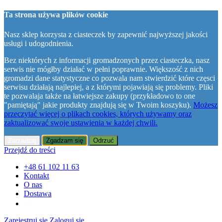
Ta strona używa plików cookie
Nasz sklep korzysta z ciasteczek by zapewnić najwyższej jakości
usługi i udogodnienia.
Bez niektórych z informacji gromadzonych przez ciasteczka, nasz
serwis nie mógłby działać w pełni poprawnie. Większość z nich
gromadzi dane statystyczne co pozwala nam stwierdzić które częsci
serwisu działają najlepiej, a z którymi pojawiają się problemy. Pliki
te pozwalaja także na łatwiejsze zakupy (przykładowo to one
"pamiętają" jakie produkty znajdują się w Twoim koszyku).
Możesz
przeczytać więcej o plikach cookies, których używamy oraz
zaktualizować swoje ustawienia w każdej chwili.
Zarządzaj
Zgadzam się
Odrzuć
Przejdź do treści
+48 61 102 11 63
Kontakt
O nas
Dostawa
Zarejestruj się
Zaloguj się