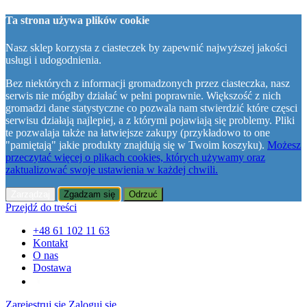
Ta strona używa plików cookie
Nasz sklep korzysta z ciasteczek by zapewnić najwyższej jakości
usługi i udogodnienia.
Bez niektórych z informacji gromadzonych przez ciasteczka, nasz
serwis nie mógłby działać w pełni poprawnie. Większość z nich
gromadzi dane statystyczne co pozwala nam stwierdzić które częsci
serwisu działają najlepiej, a z którymi pojawiają się problemy. Pliki
te pozwalaja także na łatwiejsze zakupy (przykładowo to one
"pamiętają" jakie produkty znajdują się w Twoim koszyku).
Możesz
przeczytać więcej o plikach cookies, których używamy oraz
zaktualizować swoje ustawienia w każdej chwili.
Zarządzaj
Zgadzam się
Odrzuć
Przejdź do treści
+48 61 102 11 63
Kontakt
O nas
Dostawa
Zarejestruj się
Zaloguj się