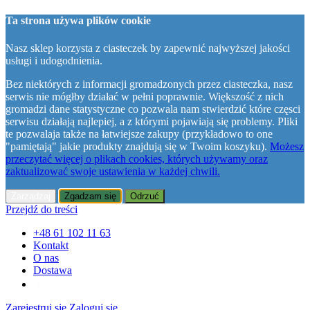
Ta strona używa plików cookie
Nasz sklep korzysta z ciasteczek by zapewnić najwyższej jakości
usługi i udogodnienia.
Bez niektórych z informacji gromadzonych przez ciasteczka, nasz
serwis nie mógłby działać w pełni poprawnie. Większość z nich
gromadzi dane statystyczne co pozwala nam stwierdzić które częsci
serwisu działają najlepiej, a z którymi pojawiają się problemy. Pliki
te pozwalaja także na łatwiejsze zakupy (przykładowo to one
"pamiętają" jakie produkty znajdują się w Twoim koszyku).
Możesz
przeczytać więcej o plikach cookies, których używamy oraz
zaktualizować swoje ustawienia w każdej chwili.
Zarządzaj
Zgadzam się
Odrzuć
Przejdź do treści
+48 61 102 11 63
Kontakt
O nas
Dostawa
Zarejestruj się
Zaloguj się