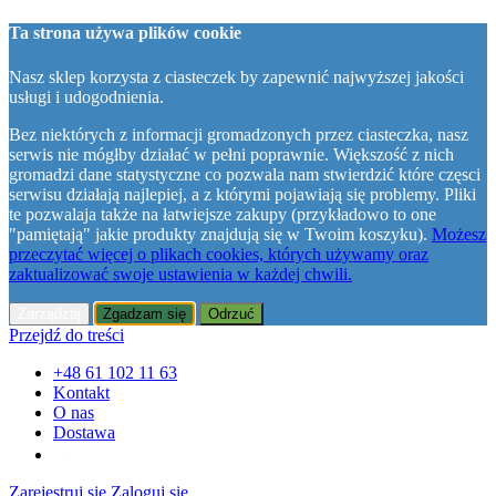
Ta strona używa plików cookie
Nasz sklep korzysta z ciasteczek by zapewnić najwyższej jakości
usługi i udogodnienia.
Bez niektórych z informacji gromadzonych przez ciasteczka, nasz
serwis nie mógłby działać w pełni poprawnie. Większość z nich
gromadzi dane statystyczne co pozwala nam stwierdzić które częsci
serwisu działają najlepiej, a z którymi pojawiają się problemy. Pliki
te pozwalaja także na łatwiejsze zakupy (przykładowo to one
"pamiętają" jakie produkty znajdują się w Twoim koszyku).
Możesz
przeczytać więcej o plikach cookies, których używamy oraz
zaktualizować swoje ustawienia w każdej chwili.
Zarządzaj
Zgadzam się
Odrzuć
Przejdź do treści
+48 61 102 11 63
Kontakt
O nas
Dostawa
Zarejestruj się
Zaloguj się